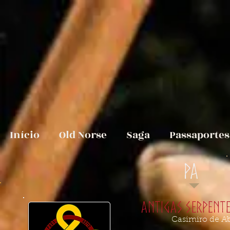
Início
Old Norse
Saga
Passaportes
PA
Antigas Serpente
Casimiro de Ab