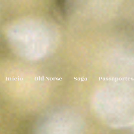
Início
Old Norse
Saga
Passaportes
Capítulo I
O
casamento